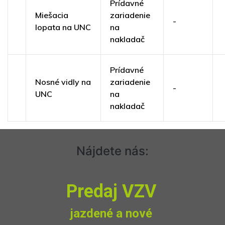
Prídavné
Miešacia
zariadenie
-
lopata na UNC
na
nakladač
Prídavné
Nosné vidly na
zariadenie
-
UNC
na
nakladač
Nájdete nás:
Predaj VZV
jazdené a nové