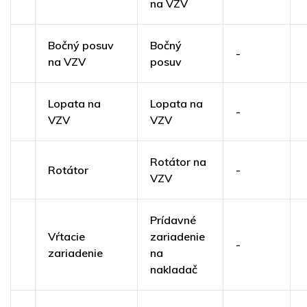
na VZV
Bočný posuv
Bočný
-
na VZV
posuv
Lopata na
Lopata na
-
VZV
VZV
Rotátor na
Rotátor
-
VZV
Prídavné
Vŕtacie
zariadenie
-
zariadenie
na
nakladač