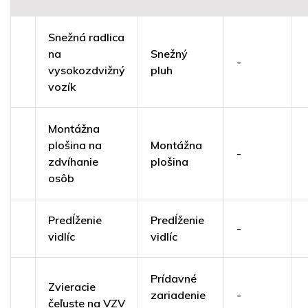
Snežná radlica
na
Snežný
-
vysokozdvižný
pluh
vozík
Montážna
plošina na
Montážna
-
zdvíhanie
plošina
osôb
Predĺženie
Predĺženie
-
vidlíc
vidlíc
Prídavné
Zvieracie
zariadenie
-
čeľuste na VZV